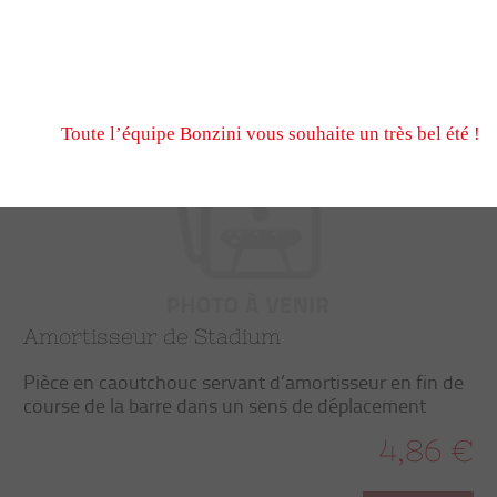
N’hésitez pas à nous écrire et passer commande pendant
fermeture estivale, via notre formulaire de contact ou n
Trier
Filtrer
Nous serons ravis de vous retrouver à notre reprise le 
Toute l’équipe Bonzini vous souhaite un très bel été !
Amortisseur de Stadium
Pièce en caoutchouc servant d’amortisseur en fin de
course de la barre dans un sens de déplacement
4,86 €