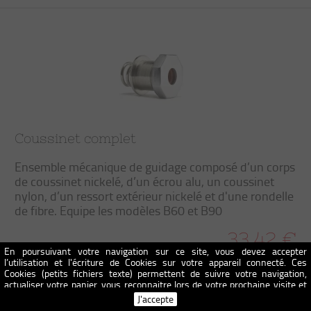
Coussinet complet
Ensemble mécanique de guidage composé d’un corps
de coussinet nickelé, d’un écrou alu, un coussinet
nylon, d’un ressort extérieur nickelé et d'une rondelle
de fibre. Equipe les modèles B60 et B90
33,42 €
En poursuivant votre navigation sur ce site, vous devez accepter
l’utilisation et l'écriture de Cookies sur votre appareil connecté. Ces
Cookies (petits fichiers texte) permettent de suivre votre navigation,
+ panier
actualiser votre panier, vous reconnaitre lors de votre prochaine visite et
sécuriser votre connexion. Pour en savoir plus et paramétrer les traceurs:
J'accepte
http://www.cnil.fr/vos-obligations/sites-web-cookies-et-autres-