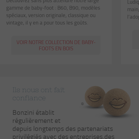
Découvrez sans plus attendre notre large
Ludiq
gamme de baby-foot : B60, B90, modèles
main,
spéciaux, version originale, classique ou
l’ado
vintage, il y en a pour tous les goûts.
VOIR NOTRE COLLECTION DE BABY-
FOOTS EN BOIS
Ils nous ont fait
confiance
Bonzini établit
régulièrement et
depuis longtemps des partenariats
privilégiés avec des entreprises,des