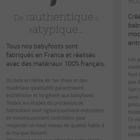
Ro
authentique
Créé
De l’
à
bab
atypique
…
l’
modè
entr
Tous nos babyfoots sont
fabriqués en France et réalisés
Les p
avec des matériaux 100% français.
matér
foot
Du bois en hêtre de 1er choix et des
pas 
matériaux qualitatifs garantissent
Son m
esthétisme et longévité aux babyfoots.
ainsi
Toutes les étapes du processus de
procu
fabrication sont rigoureusement exécutées
toute
et minutieusement contrôlées pour
Ce mo
respecter un haut niveau de qualité fidèle à
une a
la marque Bonzini.
conti