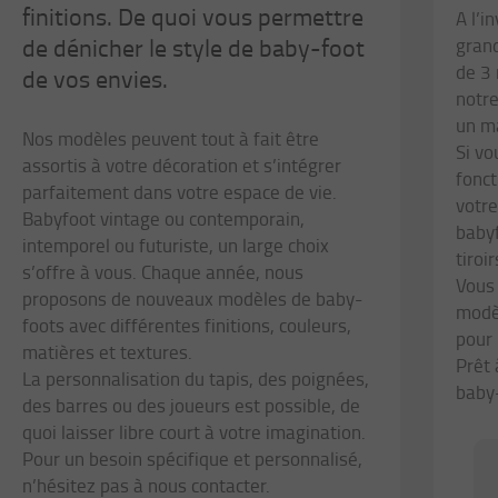
finitions. De quoi vous permettre
A l’i
de dénicher le style de baby-foot
grand
de 3
de vos envies.
notre
un ma
Nos modèles peuvent tout à fait être
Si vo
assortis à votre décoration et s’intégrer
fonc
parfaitement dans votre espace de vie.
votr
Babyfoot vintage ou contemporain,
baby
intemporel ou futuriste, un large choix
tiroir
s’offre à vous. Chaque année, nous
Vous
proposons de nouveaux modèles de baby-
modè
foots avec différentes finitions, couleurs,
pour
matières et textures.
Prêt 
La personnalisation du tapis, des poignées,
baby-
des barres ou des joueurs est possible, de
quoi laisser libre court à votre imagination.
Pour un besoin spécifique et personnalisé,
n’hésitez pas à nous contacter.