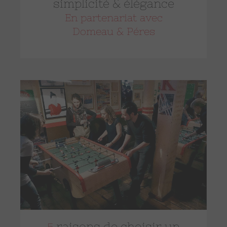
simplicité & élégance
En partenariat avec
Domeau & Péres
raisons de choisir un
5