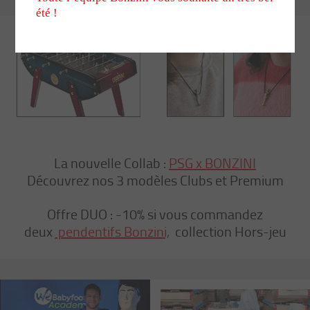
été !
La nouvelle Collab :
PSG x BONZINI
Découvrez nos 3 modèles Clubs et Premium
Offre DUO : -10% si vous commandez
deux
pendentifs Bonzini,
collection Hors-jeu