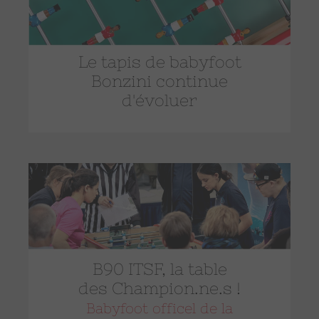
Le tapis de babyfoot
Bonzini continue
d'évoluer
B90 ITSF, la table
des Champion.ne.s !
Babyfoot officel de la