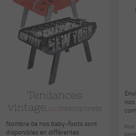
Envi
Tendances
nos
vintage
intemporels
ou
,
com
Nombre de nos baby-foots sont
Pour 
disponibles en différentes
barre