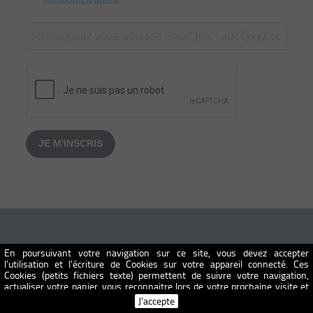
JE M'INSCRIS
En poursuivant votre navigation sur ce site, vous devez accepter
NOS BABYFOOTS EN BOIS
l’utilisation et l'écriture de Cookies sur votre appareil connecté. Ces
Cookies (petits fichiers texte) permettent de suivre votre navigation,
–
B90 Original
actualiser votre panier, vous reconnaitre lors de votre prochaine visite et
–
Baby foot de bar B60
sécuriser votre connexion. Pour en savoir plus et paramétrer les traceurs:
J'accepte
http://www.cnil.fr/vos-obligations/sites-web-cookies-et-autres-