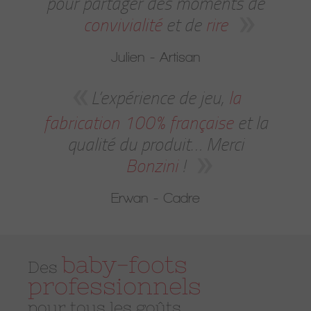
pour partager des moments de
convivialité
et de
rire
Julien - Artisan
L’expérience de jeu,
la
fabrication 100% française
et la
qualité du produit… Merci
Bonzini
!
Erwan - Cadre
baby-foots
Des
professionnels
pour tous les goûts