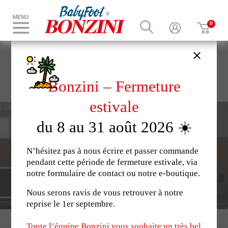
L'authentique Babyfoot
Bonzini – Fermeture
Fabricant français depuis 1927
estivale
du 8 au 31 août 2026 ☀️
N’hésitez pas à nous écrire et passer commande
pendant cette période de fermeture estivale, via
notre formulaire de contact ou notre e-boutique.
Nous serons ravis de vous retrouver à notre
reprise le 1er septembre.
Toute l’équipe Bonzini vous souhaite un très bel