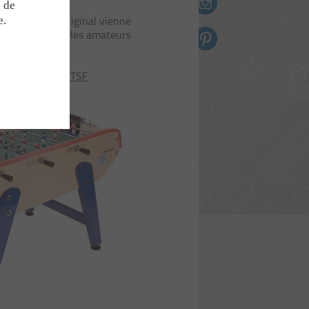
Sacs en toile
e de
e modèle B90 original vienne
e.
Magnets
plus en plus par les amateurs
Briquettes
ZINI
compétition B90 ITSF
.
CTÉ
B90