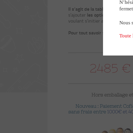
LE RÉSEAU BON
Modèles sp
N’hési
Il s’agit de la table officielle 
fermet
Babyfoot g
les options complètes
s’ajouter
voulant s’initier aux sensations 
Babyfoot 2 
Nous s
NOS PARTENAR
Pour tout savoir
sur le baby-foot
Toute 
AVIS & TÉMOIG
2485 €
RECRUTEMENT
Hors emballage et
Nouveau : Paiement Cofid
sans frais entre
1000€ et 