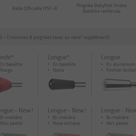
Poignée Babyfoot Snake
Balle Officielle ITSF-B
Bakélite renforcée
S -
Choisissez 8 poignées (avec ou sans* supplément)
onde*
Longue*
Longue
En bakélite
En bakélite
En aluminium
Rouge
Noire
Finition brilla
ngue - New !
Longue - New !
Longue - New
Bi-matière
Bi-matière
Bi-matière
Bleu pastel
Rose antique
Vert pastel