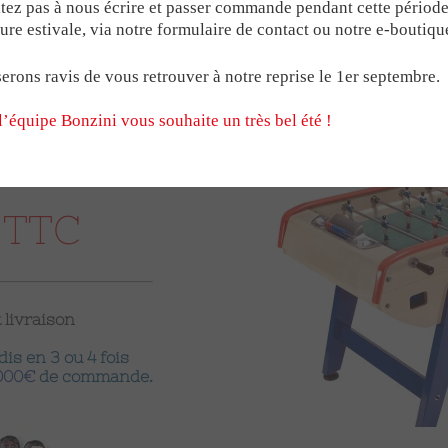
ZINI
éciaux Babyfoot
Pour le B90
Médailles
tez pas à nous écrire et passer commande pendant cette périod
COMPÉTITION
de compétition homologuée par la FFBF et l’ITSF.
Sur la base de notr
ure estivale, via notre formulaire de contact ou notre e-boutiqu
éant
Pour le Stadium
Trophées
 ITSF
. ce modèle est plébiscité par les compétiteurs mais aussi de 
du babyfoot sportif.
barres
erons ravis de vous retrouver à notre reprise le 1er septembre.
IATS
LES POIGNÉES BON
 de compétition français ITSF, cliquez ici :
La table officielle de 
l’équipe Bonzini vous souhaite un très bel été !
NAGES
LE MODÈLE CONNE
 TTC
MILLÉSIME B60 & 
 livraison
is en 3 ou 4 fois
4000€
de commande.