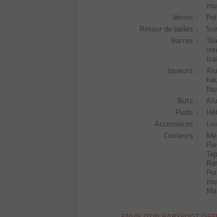
mul
Vernis
Po
Retour de balles
Sur
Barres
Tél
int
tra
Joueurs
Alu
hau
fou
Buts
Al
Pieds
Hêt
Accessoires
Liv
Couleurs
Meu
Pie
Tap
Ra
Poi
Jou
Mar
ENVIE D’UN BABYFOOT DIFF