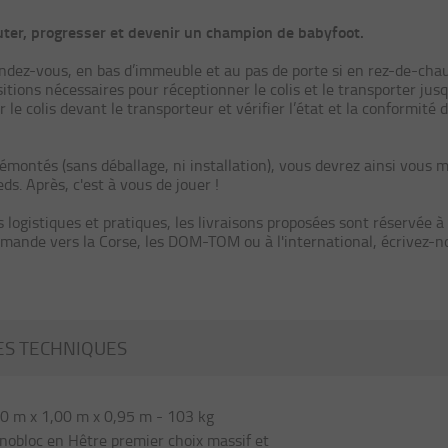
buter, progresser et devenir un champion de babyfoot.
endez-vous, en bas d’immeuble et au pas de porte si en rez-de-cha
tions nécessaires pour réceptionner le colis et le transporter jusq
le colis devant le transporteur et vérifier l’état et la conformité 
démontés (sans déballage, ni installation), vous devrez ainsi vous 
s. Après, c'est à vous de jouer !
 logistiques et pratiques, les livraisons proposées sont réservée à
mande vers la Corse, les DOM-TOM ou à l'international, écrivez-n
ES TECHNIQUES
0 m x 1,00 m x 0,95 m - 103 kg
obloc en Hêtre premier choix massif et