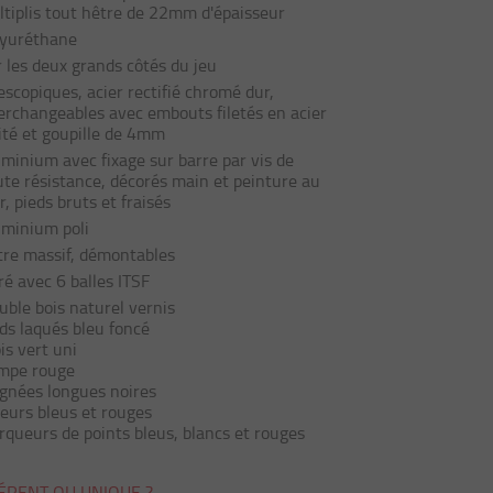
tiplis tout hêtre de 22mm d'épaisseur
lyuréthane
 les deux grands côtés du jeu
escopiques, acier rectifié chromé dur,
erchangeables avec embouts filetés en acier
ité et goupille de 4mm
minium avec fixage sur barre par vis de
te résistance, décorés main et peinture au
r, pieds bruts et fraisés
uminium poli
re massif, démontables
ré avec 6 balles ITSF
ble bois naturel vernis
ds laqués bleu foncé
is vert uni
mpe rouge
gnées longues noires
eurs bleus et rouges
queurs de points bleus, blancs et rouges
ÉRENT OU UNIQUE ?