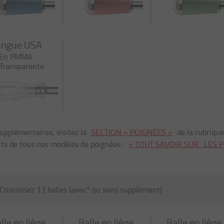
ongue USA
En PMMA
Transparente
upplémentaires, visitez la
SECTION « POIGNÉES »
de la rubriqu
rts de tous nos modèles de poignées :
« TOUT SAVOIR SUR : LES 
Choisissez 13 balles (avec* ou sans supplément)
lle en liège
Balle en liège
Balle en liège