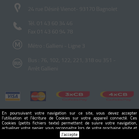
24 rue Désiré Vienot- 93170 Bagnolet
Tél.
01 43 60 34 46
Fax 01 43 60 94 78
Métro : Gallieni - Ligne 3
Bus : 76, 102, 122, 221, 318 ou 351 -
Arrêt Gallieni
En poursuivant votre navigation sur ce site, vous devez accepter
l’utilisation et l'écriture de Cookies sur votre appareil connecté. Ces
Cookies (petits fichiers texte) permettent de suivre votre navigation,
actualiser votre panier, vous reconnaitre lors de votre prochaine visite et
sécuriser votre connexion. Pour en savoir plus et paramétrer les traceurs:
J'accepte
http://www.cnil.fr/vos-obligations/sites-web-cookies-et-autres-