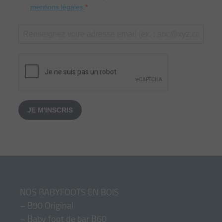
mentions légales
.
JE M'INSCRIS
NOS BABYFOOTS EN BOIS
–
B90 Original
–
Baby foot de bar B60