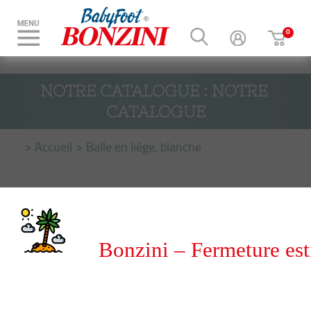
NOTRE CATALOGUE : NOTRE 
CATALOGUE
Accueil
Balle en liège, blanche
Bonzini – Fermeture est
du 8 au 31 août 2026