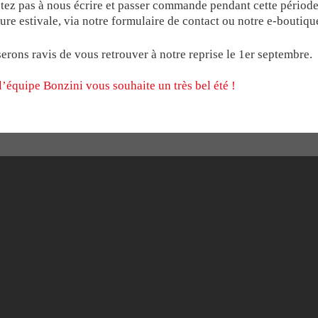
ZINI
éciaux Babyfoot
Pour le B90
Médailles
tez pas à nous écrire et passer commande pendant cette périod
COMPÉTITION
e premier choix assurent la longévité et l’esthétique des produ
ure estivale, via notre formulaire de contact ou notre e-boutiqu
éant
Pour le Stadium
Trophées
ce de vie moyenne constatée pour nos modèle B60 ou B90 est
barres
erons ravis de vous retrouver à notre reprise le 1er septembre.
 l’obsolécence programmée est presque devenue la norme… Cet
IATS
LES POIGNÉES BON
rable a toujours fait partie des exigeances de notre marque, c’
l’équipe Bonzini vous souhaite un très bel été !
NAGES
LE MODÈLE CONNE
MILLÉSIME B60 & 