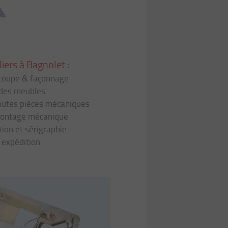
iers à Bagnolet :
coupe & façonnage
des meubles
toutes pièces mécaniques
montage mécanique
ion et sérigraphie
 expédition