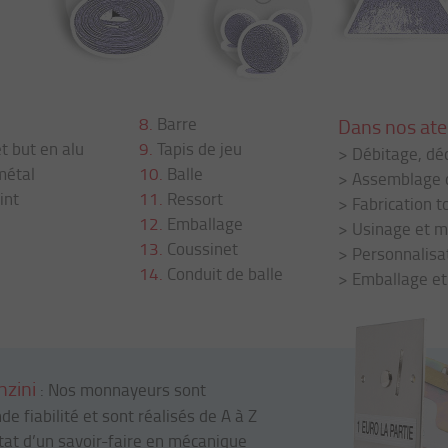
8.
Barre
Dans nos atel
et but en alu
9.
Tapis de jeu
>
Débitage, dé
métal
10.
Balle
>
Assemblage 
int
11.
Ressort
>
Fabrication 
12.
Emballage
>
Usinage et 
13.
Coussinet
>
Personnalisat
14.
Conduit de balle
>
Emballage et
zini
: Nos monnayeurs sont
e fiabilité et sont réalisés de A à Z
ltat d’un savoir-faire en mécanique