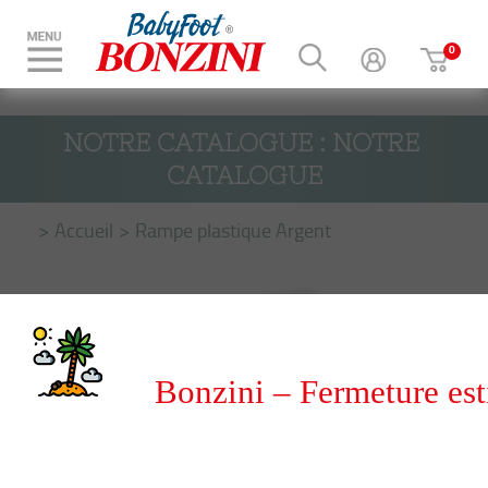
NOTRE CATALOGUE : NOTRE 
CATALOGUE
Accueil
Rampe plastique Argent
Bonzini – Fermeture est
du 8 au 31 août 2026