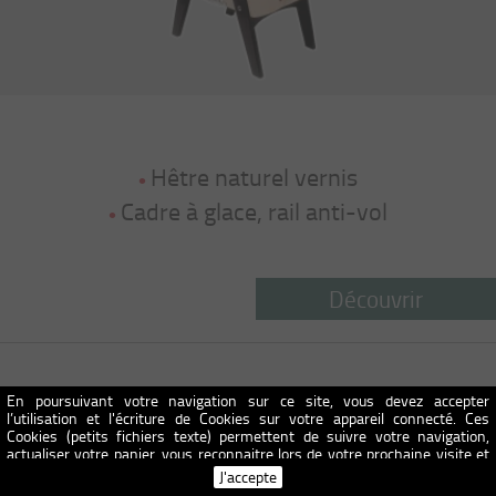
Hêtre naturel vernis
Cadre à glace, rail anti-vol
Découvrir
En poursuivant votre navigation sur ce site, vous devez accepter
B60 Laqué Blanc
l’utilisation et l'écriture de Cookies sur votre appareil connecté. Ces
Cookies (petits fichiers texte) permettent de suivre votre navigation,
actualiser votre panier, vous reconnaitre lors de votre prochaine visite et
sécuriser votre connexion. Pour en savoir plus et paramétrer les traceurs:
J'accepte
http://www.cnil.fr/vos-obligations/sites-web-cookies-et-autres-