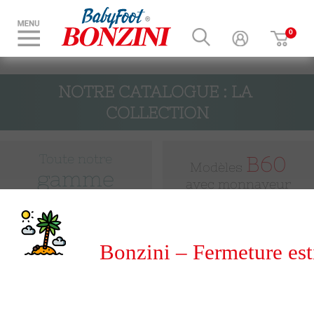
NOTRE CATALOGUE : LA 
COLLECTION
Toute notre
B60
Modèles
gamme
avec monnayeur
Les modèles
B90
Modèles
spéciaux
Bonzini – Fermeture est
sans monnayeur
du 8 au 31 août 2026
gamme
Toute notre