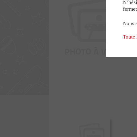
LE RÉSEAU BON
Modèles sp
N’hési
fermet
Babyfoot g
Babyfoot 2 
Nous s
NOS PARTENAR
Toute 
AVIS & TÉMOIG
RECRUTEMENT