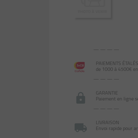
— — — —
PAIEMENTS ÉTALÉS s
de 1000 à 4500€ en 
— — — —
GARANTIE
Paiement en ligne s
— — — —
LIVRAISON
Envoi rapide pour ar