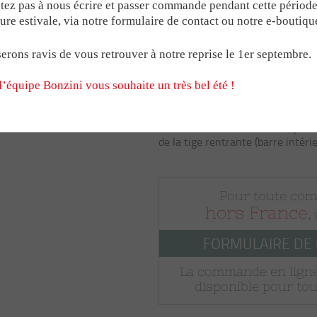
Burette d’huile 
ZINI
éciaux Babyfoot
Pour le B90
Médailles
tez pas à nous écrire et passer commande pendant cette périod
COMPÉTITION
ure estivale, via notre formulaire de contact ou notre e-boutiqu
éant
Pour le Stadium
Trophées
14,94 
barres
erons ravis de vous retrouver à notre reprise le 1er septembre.
IATS
LES POIGNÉES BON
l’équipe Bonzini vous souhaite un très bel été !
Ajouter au p
Huile de vaseline conseillée pour 
NAGES
LE MODÈLE CONNE
de la tige rentrante (barre intéri
MILLÉSIME B60 & 
Pour toute co
hors France
,
FORMULAIRE DE
La commande en ligne
disponible pour tou