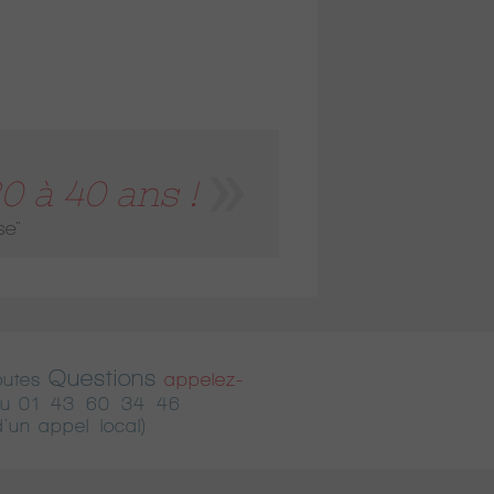
 à 40 ans !
se"
Questions
outes
appelez-
u
01 43 60 34 46
d'un appel local)