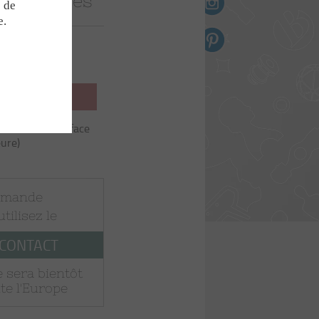
pour barres
Sacs en toile
e de
e.
Magnets
€
Briquettes
ZINI
anier
lubrifier la surface
CTÉ
eure)
B90
mmande
 utilisez le
 CONTACT
 sera bientôt
te l'Europe