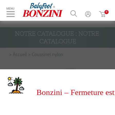
NOTRE CATALOGUE : NOTRE 
CATALOGUE
Accueil
Coussinet nylon
Bonzini – Fermeture est
du 8 au 31 août 2026