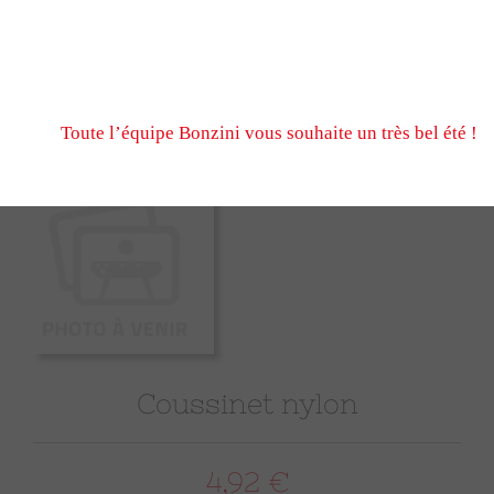
N’hésitez pas à nous écrire et passer commande pendant
fermeture estivale, via notre formulaire de contact ou n
Nous serons ravis de vous retrouver à notre reprise le 
Toute l’équipe Bonzini vous souhaite un très bel été !
Coussinet nylon
4,92 €