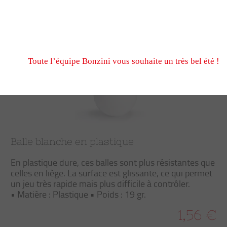
N’hésitez pas à nous écrire et passer commande pendant
fermeture estivale, via notre formulaire de contact ou n
Trier
Filtrer
Nous serons ravis de vous retrouver à notre reprise le 
Toute l’équipe Bonzini vous souhaite un très bel été !
Balle blanche en plastique
En plastique dure, ces balles sont plus résistantes que
celles en liège. La surface est glissante, ce qui permet
un jeu très rapide mais plus difficile à contrôler.
• Matière : Plastique • Poids : 19 gr.
1,56 €