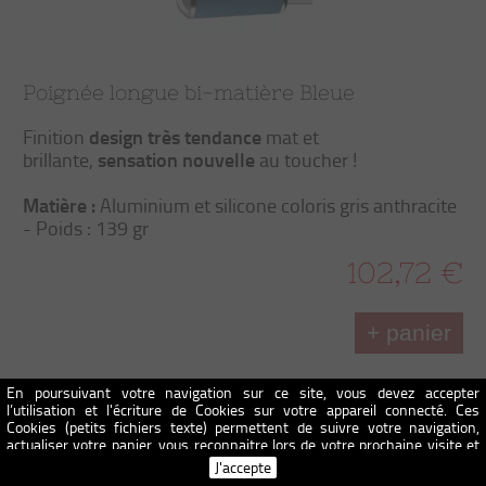
Poignée longue bi-matière Bleue
design très tendance
Finition
mat et
sensation nouvelle
brillante,
au toucher !
Matière :
Aluminium et silicone coloris gris anthracite
- Poids : 139 gr
102,72 €
+ panier
En poursuivant votre navigation sur ce site, vous devez accepter
l’utilisation et l'écriture de Cookies sur votre appareil connecté. Ces
Cookies (petits fichiers texte) permettent de suivre votre navigation,
actualiser votre panier, vous reconnaitre lors de votre prochaine visite et
sécuriser votre connexion. Pour en savoir plus et paramétrer les traceurs:
J'accepte
http://www.cnil.fr/vos-obligations/sites-web-cookies-et-autres-