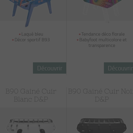
Laqué bleu
Tendance déco florale
Décor sportif B93
Babyfoot multicolore et
transparence
Découvrir
Découvri
B90 Gainé Cuir
B90 Gainé Cuir Noi
Blanc D&P
D&P