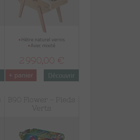
Hêtre naturel vernis
Avec mixité
2 990,00 €
r
Découvrir
+ panier
s
B90 Flower - Pieds
Verts