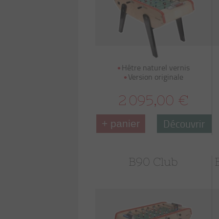
Hêtre naturel vernis
Version originale
2 095,00 €
Découvrir
+ panier
B90 Club