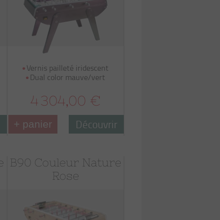
Vernis pailleté iridescent
Dual color mauve/vert
4 304,00 €
r
Découvrir
+ panier
e
B90 Couleur Nature
Rose