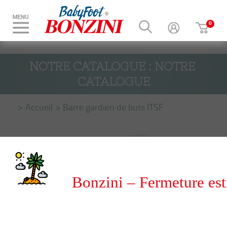
NOTRE CATALOGUE : NOTRE 
CATALOGUE
Accueil
Barre gardien de buts ITSF
Bonzini – Fermeture est
du 8 au 31 août 2026