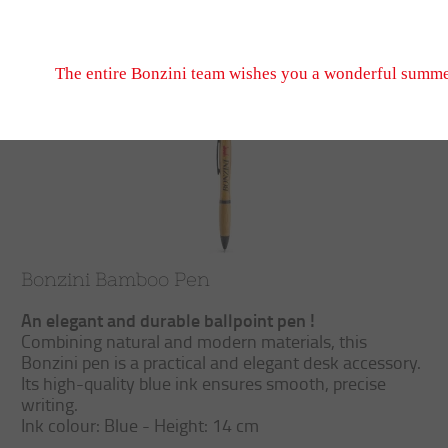
Don't hesitate to write to us, we look forward to seeing
September 2026 when we reopen.
Trier
Filtrer
The entire Bonzini team wishes you a wonderful summe
Bonzini Bamboo Pen
An elegant and durable ballpoint pen !
Combining natural and modern materials, this
Bonzini pen is a practical and elegant desk accessory.
Its high-quality blue ink ensures smooth, precise
writing.
Ink colour: Blue - Height: 14 cm