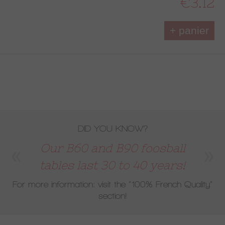
€3.12
+ panier
DID YOU KNOW?
Our B60 and B90 foosball
tables last 30 to 40 years!
For more information: visit the
“100% French Quality”
section!