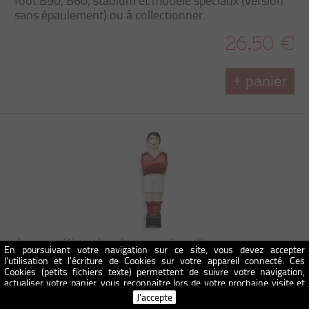
foot B90, B60, stadium et modèle spéciaux (version
sans épaulement) ou à collectionner.
26,50 €
+ panier
Joueur Standard avec vis – Rouge
En poursuivant votre navigation sur ce site, vous devez accepter
l’utilisation et l'écriture de Cookies sur votre appareil connecté. Ces
Le joueur de baby-foot Bonzini Rouge en aluminium
Cookies (petits fichiers texte) permettent de suivre votre navigation,
actualiser votre panier, vous reconnaitre lors de votre prochaine visite et
est la pièce indispensable pour remplacer ou
sécuriser votre connexion. Pour en savoir plus et paramétrer les traceurs:
J'accepte
personnaliser votre baby-foot B90, B60, stadium et
http://www.cnil.fr/vos-obligations/sites-web-cookies-et-autres-