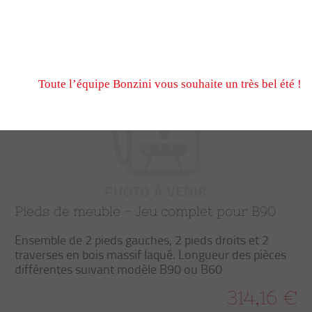
N’hésitez pas à nous écrire et passer commande pendant
fermeture estivale, via notre formulaire de contact ou n
Trier
Filtrer
Nous serons ravis de vous retrouver à notre reprise le 
Toute l’équipe Bonzini vous souhaite un très bel été !
Pieds de meuble - Jeu complet pour B90
Ensemble de 2 pieds gauches, 2 pieds droits et 2
traverses en bois massif laqué. Longueur des pièces
différentes suivant modèle B90 ou B60
314,16 €