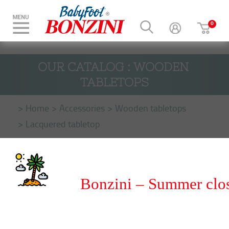
OUR CATALOG : WOODEN 
TABLETOPS
Home
Accessories
Wooden tabletops
Lacquered tabletop
Bonzini – Summer clo
from 8 to 31 August 20