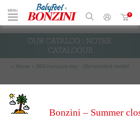
OUR CATALOG : NOTRE 
CATALOGUE
Home
B60 furniture key - Old rounded model
Bonzini – Summer clo
from 8 to 31 August 20