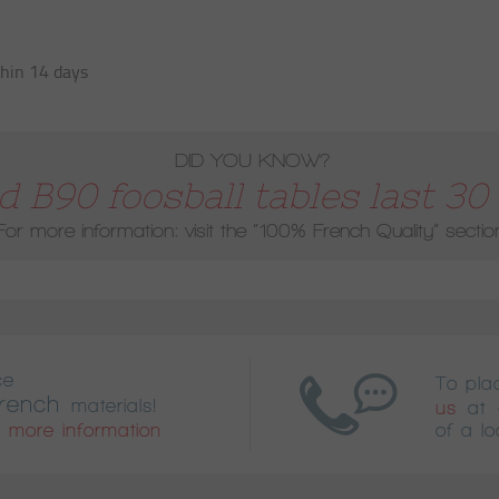
hin 14 days
DID YOU KNOW?
 B90 foosball tables last 30 
For more information: visit the
“100% French Quality”
sectio
ce
To pl
rench
materials!
us
at
 more information
of a lo