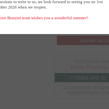
Player with stan
I NETWORK
s Babyfoot
For the B90
Medals
Sacs e
hesitate to write to us, we look forward to seeing you on 1rst
TABLE
Blue
mber 2026 when we reopen.
t
For the Stadium
Trophies
Magne
rres
Brique
tire Bonzini team wishes you a wonderful summer!
RSHIPS
BONZINI HANDL
€26.5
Ajouter au p
THE SMART MOD
Pour toute co
VINTAGE B60 & 
hors France
,
FORMULAIRE DE
La commande en ligne
disponible pour tou