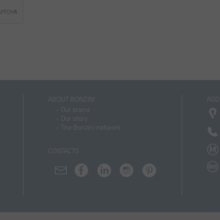
ABOUT BONZINI
ADD
–
Our brand
–
Our story
–
The Bonzini network
CONTACTS