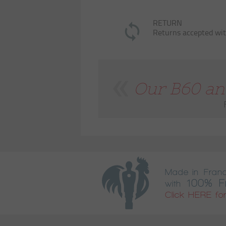
RETURN
Returns accepted wit
Our B60 and
Made in Fran
100% F
with
Click HERE for