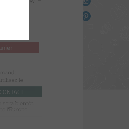
dard screw -
n toile
ts
ttes
ES
0
anier
EL
mmande
B90
 utilisez le
 CONTACT
 sera bientôt
te l'Europe