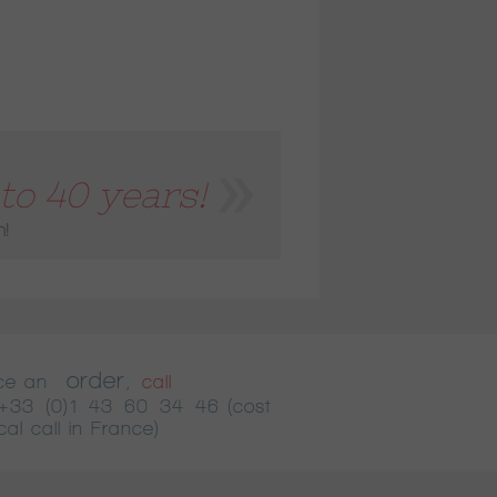
to 40 years!
n!
order
ace an
,
call
+33 (0)1 43 60 34 46
(cost
cal call in France)