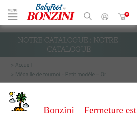
NOTRE CATALOGUE : NOTRE 
CATALOGUE
Accueil
Médaille de tournoi - Petit modèle – Or
Bonzini – Fermeture est
du 8 au 31 août 2026