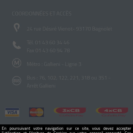
COORDONNÉES ET ACCÈS
24 rue Désiré Vienot- 93170 Bagnolet
Tél.
01 43 60 34 46
Fax 01 43 60 94 78
Métro : Gallieni - Ligne 3
Bus : 76, 102, 122, 221, 318 ou 351 -
Arrêt Gallieni
En poursuivant votre navigation sur ce site, vous devez accepter
l’utilisation et l'écriture de Cookies sur votre appareil connecté. Ces