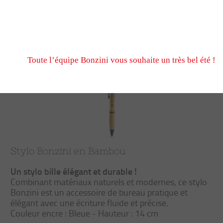
N’hésitez pas à nous écrire et passer commande pendant
fermeture estivale, via notre formulaire de contact ou n
Trier
Filtrer
Nous serons ravis de vous retrouver à notre reprise le 
Toute l’équipe Bonzini vous souhaite un très bel été !
Stylo Bonzini en Bambou
Un stylo bille élégant et durable !
Combinant matériaux naturels et modernes, ce stylo
Bonzini est un accessoire de bureau pratique et
élégant avec une écriture fluide et précise.
Couleur encre : Bleue - Hauteur : 14 cm