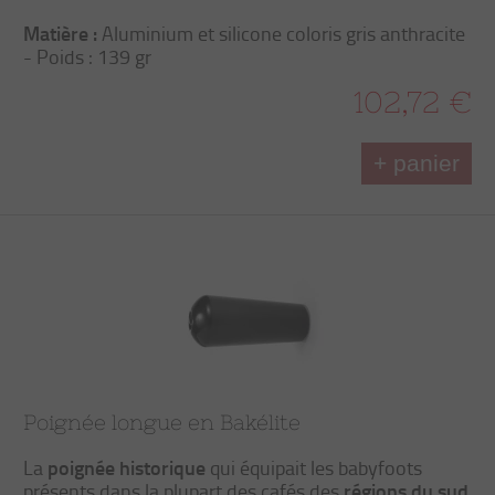
Matière :
Aluminium et silicone coloris gris anthracite
- Poids : 139 gr
102,72 €
+ panier
Poignée longue en Bakélite
poignée historique
La
qui équipait les babyfoots
régions du sud
présents dans la plupart des cafés des