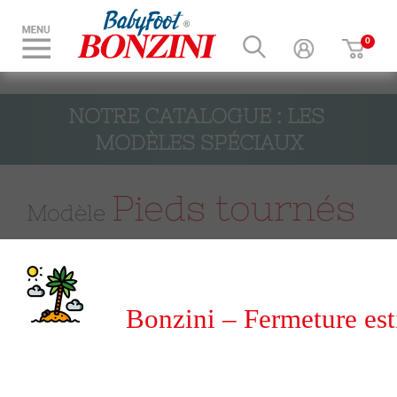
NOTRE CATALOGUE : LES 
MODÈLES SPÉCIAUX
Pieds tournés
Modèle
Notre modèle pieds tournés, d’inspiration Louis
Philippe, est proposé en version teinte merisier. Sa
ligne épurée apporte un autre style à votre
Bonzini – Fermeture est
babyfoot qui conserve exactement la même qualité
et les mêmes sensations de jeu que les modèles
du 8 au 31 août 2026
iconiques B60 et B90.
Il peut être personnalisé comme l’ensemble de