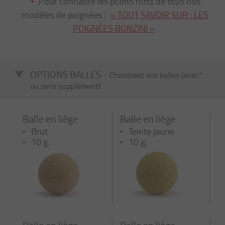
Pour connaître les points forts de tous nos
modèles de poignées :
« TOUT SAVOIR SUR : LES
POIGNÉES BONZINI »
OPTIONS BALLES -
Choisissez vos balles (avec*
ou sans supplément)
Balle en liège
Balle en liège
Brut
Teinte jaune
10 g.
10 g.
Balle en liège
Balle en liège