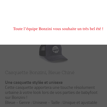
N’hésitez pas à nous écrire et passer commande pendant
fermeture estivale, via notre formulaire de contact ou n
Trier
Filtrer
Nous serons ravis de vous retrouver à notre reprise le 
Toute l’équipe Bonzini vous souhaite un très bel été !
Casquette Bonzini, Bleue Chiné
Une casquette stylée et unisexe
Cette casquette apportera une touche résolument
urbaine à votre look lors de vos parties de babyfoot
sur Bonzini !
Bleue - Genre : Unisexe - Taille : Unique et ajustable