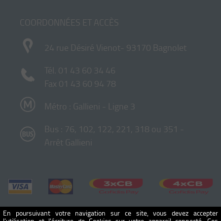
COORDONNÉES ET ACCÈS
24 rue Désiré Vienot- 93170 Bagnolet
Tél.
01 43 60 34 46
Fax 01 43 60 94 78
Métro : Gallieni - Ligne 3
Bus : 76, 102, 122, 221, 318 ou 351 -
Arrêt Gallieni
En poursuivant votre navigation sur ce site, vous devez accepter
l’utilisation et l'écriture de Cookies sur votre appareil connecté. Ces