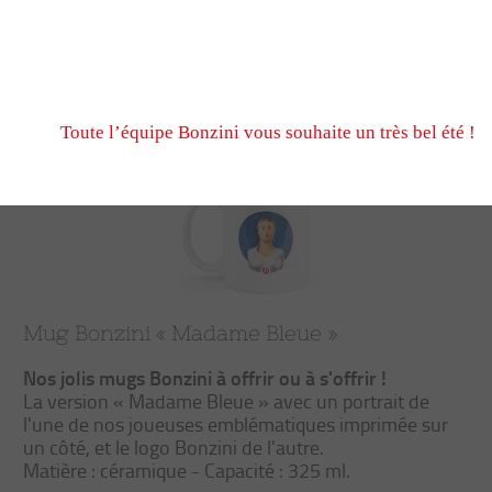
N’hésitez pas à nous écrire et passer commande pendant
fermeture estivale, via notre formulaire de contact ou n
Trier
Filtrer
Nous serons ravis de vous retrouver à notre reprise le 
Toute l’équipe Bonzini vous souhaite un très bel été !
Mug Bonzini « Madame Bleue »
Nos jolis mugs Bonzini à offrir ou à s'offrir !
La version « Madame Bleue » avec un portrait de
l'une de nos joueuses emblématiques imprimée sur
un côté, et le logo Bonzini de l'autre.
Matière : céramique - Capacité : 325 ml.