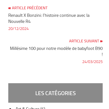
Article
ARTICLE PRÉCÉDENT
NAVIGATION DE L’ARTICLE
précédent
Renault X Bonzini: l’histoire continue avec la
Nouvelle R4
20/12/2024
Artic
ARTICLE SUIVANT
suiva
Millésime 100 pour notre modèle de babyfoot B90
!
24/03/2025
LES CATÉGORIES
Art & Culture
(6)