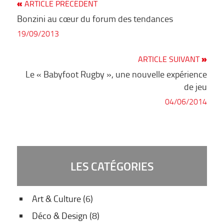
Article
ARTICLE PRÉCÉDENT
NAVIGATION DE L’ARTICLE
précédent
Bonzini au cœur du forum des tendances
19/09/2013
Article
ARTICLE SUIVANT
suivan
Le « Babyfoot Rugby », une nouvelle expérience
de jeu
04/06/2014
LES CATÉGORIES
Art & Culture
(6)
Déco & Design
(8)