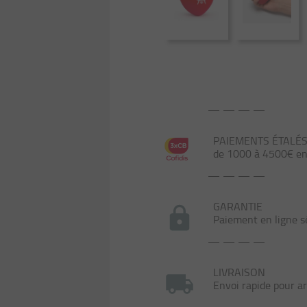
— — — —
PAIEMENTS ÉTALÉS s
de 1000 à 4500€ en 
— — — —
GARANTIE
Paiement en ligne s
— — — —
LIVRAISON
Envoi rapide pour ar