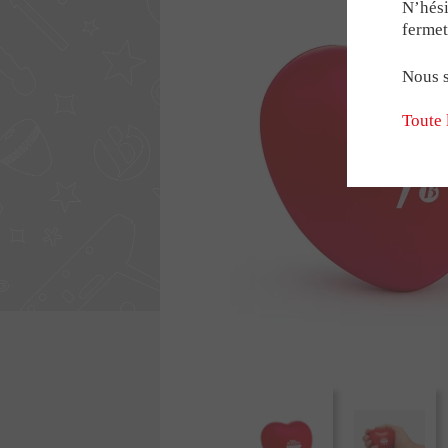
LE RÉSEAU BON
Modèles sp
N’hési
fermet
Babyfoot g
Babyfoot 2 
Nous s
NOS PARTENAR
Toute 
AVIS & TÉMOIG
RECRUTEMENT