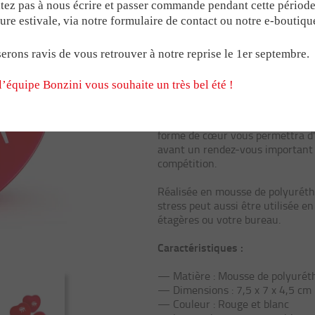
Cœur anti-stre
ZINI
éciaux Babyfoot
Pour le B90
Médailles
tez pas à nous écrire et passer commande pendant cette périod
COMPÉTITION
ure estivale, via notre formulaire de contact ou notre e-boutiqu
éant
Pour le Stadium
Trophées
3,12 €
barres
erons ravis de vous retrouver à notre reprise le 1er septembre.
IATS
LES POIGNÉES BON
l’équipe Bonzini vous souhaite un très bel été !
Déstressez avec un cœur Bonzini
Utile et amusant, cette balle ant
NAGES
LE MODÈLE CONNE
forme de cœur vous permettra d'
avant un rendez-vous important
compétition.
MILLÉSIME B60 & 
Réalisée en mousse de polyurétha
stress peut aussi être utilisée e
étagères ou votre bureau.
Caractéristiques :
— Matière : Mousse de polyurét
— Dimensions : 7,5 x 7 x 4,5 cm
— Couleur : Rouge et blanc