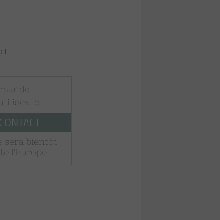
act
mmande
 utilisez le
 CONTACT
 sera bientôt
te l'Europe