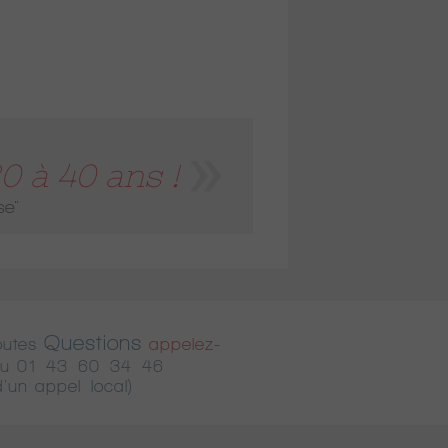
 à 40 ans !
se"
Questions
outes
appelez-
u
01 43 60 34 46
d'un appel local)