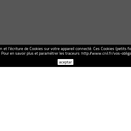
on et l'écriture de Cookies sur votre appareil connecté. Ces Cookies (petits fi
n. Pour en savoir plus et paramétrer les traceurs: http://www.cnil.fr/vos-obl
aceptar