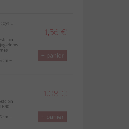
uge »
1,56 €
ste pin
 jugadores
ames
+ panier
,5 cm –
1,08 €
ste pin
il B90
+ panier
,5 cm –