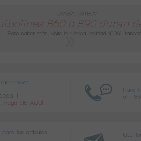
¿SABÍA USTED?
utbolines B60 o B90 duran de
Para saber más, visite la rúbrica
"calidad 100% frances
fabricación
Para 
eses !
al
+33
, haga clic AQUÍ
 para los artículos
Use lo