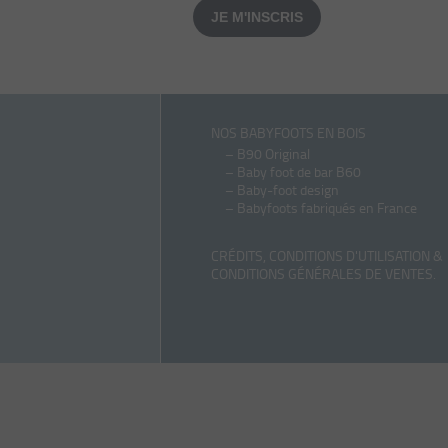
JE M'INSCRIS
NOS BABYFOOTS EN BOIS
–
B90 Original
–
Baby foot de bar B60
–
Baby-foot design
–
Babyfoots fabriqués en France
CRÉDITS, CONDITIONS D'UTILISATION &
CONDITIONS GÉNÉRALES DE VENTES
.