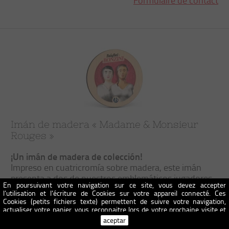
Formulaire de contact
Imán de madera « Madame & Monsieur
Rouges »
¡Un imán de madera de colección!
Impreso en cuatricromía sobre madera, este imán
presenta a dos de nuestros emblemáticos jugadores
En poursuivant votre navigation sur ce site, vous devez accepter
de la colección «Mesdames Messieurs».
l’utilisation et l'écriture de Cookies sur votre appareil connecté. Ces
Material: Abedul – Dimensiones: 7,3 x 0,5 cm –
Cookies (petits fichiers texte) permettent de suivre votre navigation,
Fondo rojo
actualiser votre panier, vous reconnaitre lors de votre prochaine visite et
sécuriser votre connexion. Pour en savoir plus et paramétrer les traceurs:
aceptar
http://www.cnil.fr/vos-obligations/sites-web-cookies-et-autres-