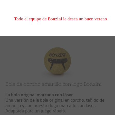
Bonzini, ¡el Futbolín que marca!
No dude en escribirnos, esperamos verle el 1er de sep
cuando volvamos a abrir.
Todo el equipo de Bonzini le desea un buen verano.
Trier
Filtrer
Bola de corcho amarillo con logo Bonzini
La bola original marcada con láser
Una versión de la bola original en corcho, teñido de
amarillo y con nuestro logo marcado con láser.
Adaptada para un juego rápido.