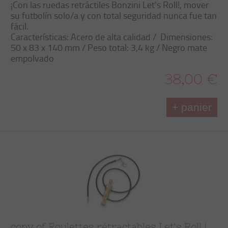
¡Con las
ruedas retráctiles
Bonzini
Let's Roll
!, mover
su futbolín
solo/a
y con total
seguridad
nunca fue tan
fácil
.
Características
: Acero de alta calidad /
Dimensiones:
50 x 83 x 140 mm / Peso total: 3,4 kg / Negro mate
empolvado
38,00 €
+ panier
copy of Roulettes rétractables Let's Roll !