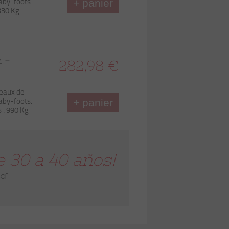
baby-foots.
+ panier
330 Kg
n -
282,98 €
peaux de
baby-foots.
+ panier
 : 990 Kg
 30 a 40 años!
a"