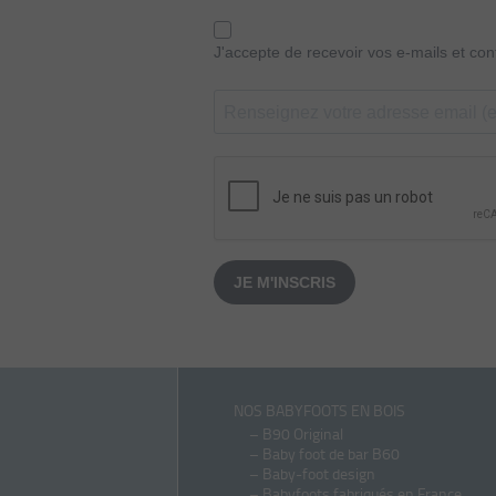
J'accepte de recevoir vos e-mails et co
JE M'INSCRIS
NOS BABYFOOTS EN BOIS
–
B90 Original
–
Baby foot de bar B60
–
Baby-foot design
–
Babyfoots fabriqués en France