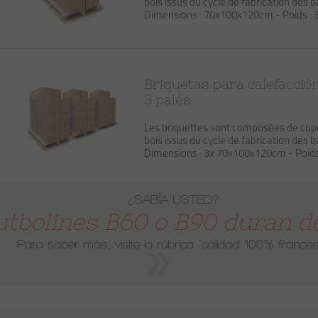
bois issus du cycle de fabrication des 
Dimensions : 70x100x120cm - Poids : 
Briquetas para calefacció
3 palés
Les briquettes sont composées de co
bois issus du cycle de fabrication des 
Dimensions : 3x 70x100x120cm - Poids
¿SABÍA USTED?
utbolines B60 o B90 duran de
Para saber más, visite la rúbrica
"calidad 100% frances