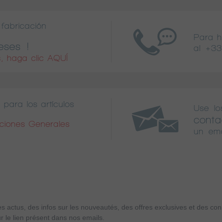
fabricación
Para 
eses !
al
+33
, haga clic AQUÍ
 para los artículos
Use lo
conta
iciones Generales
un ema
es actus, des infos sur les nouveautés, des offres exclusives et des c
r le lien présent dans nos emails.