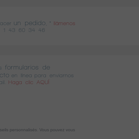
un pedido
hacer
, *
llámenos
 1 43 60 34 46
formularios de
s
cto
en línea para enviarnos
il.
Haga clic AQUÍ
onseils personnalisés. Vous pouvez vous