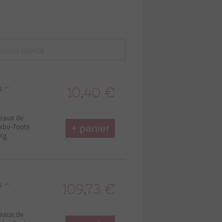
n -
10,40 €
peaux de
baby-foots.
+ panier
 Kg
n -
109,73 €
peaux de