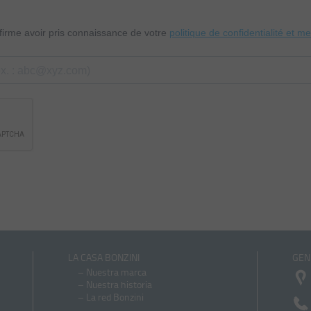
nfirme avoir pris connaissance de votre
politique de confidentialité et m
LA CASA BONZINI
GEN
–
Nuestra marca
–
Nuestra historia
–
La red Bonzini