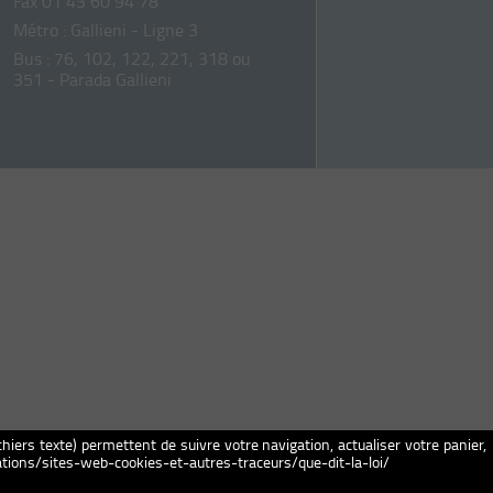
Fax 01 43 60 94 78
Métro : Gallieni - Ligne 3
Bus : 76, 102, 122, 221, 318 ou
351 - Parada Gallieni
chiers texte) permettent de suivre votre navigation, actualiser votre panier,
igations/sites-web-cookies-et-autres-traceurs/que-dit-la-loi/