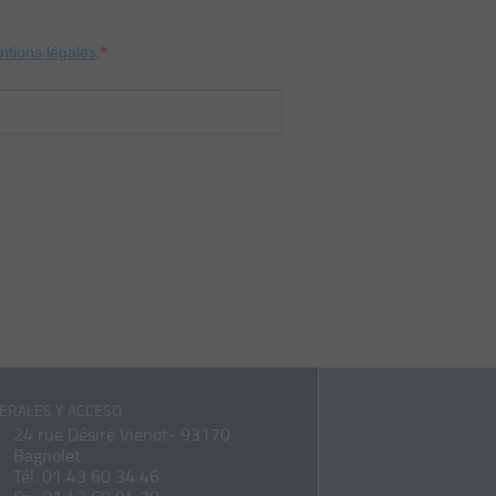
entions légales
.
ERALES Y ACCESO
24 rue Désiré Vienot- 93170
Bagnolet
Tél.
01 43 60 34 46