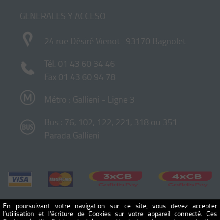
GENERALES Y ACCESO
24 rue Désiré Vienot- 93170 Bagnolet
Tél.
01 43 60 34 46
Fax 01 43 60 94 78
Métro : Gallieni - Ligne 3
Bus : 76, 102, 122, 221, 318 ou 351 -
Parada Gallieni
En poursuivant votre navigation sur ce site, vous devez accepter
l’utilisation et l'écriture de Cookies sur votre appareil connecté. Ces