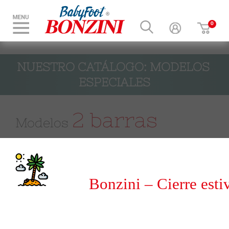
NUESTRO CATÁLOGO: MODELOS 
ESPECIALES
2 barras
Modelos
El futbolín de 2 barras es el modelo más pequeño
de la gama Bonzini.
Repite los códigos de los modelos B60 y B90 en
Bonzini – Cierre esti
cuanto a sus acabados, combinaciones de colores
y sensaciones de juego.
del 8 al 31 de agosto 20
Existe en versión con o sin monedero y, en ambos
casos, está equipado con un retorno de bolas