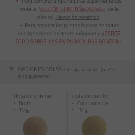
Para comprar empuñaduras suplementarias,
visite la
SECCIÓN «EMPUÑADURAS»
de la
rúbrica
Piezas de recambio
Para conocer los puntos fuertes de todos
nuestros modelos de empuñaduras:
«SABER
TODO SOBRE: LAS EMPUÑADURAS BONZINI»
OPCIONES BOLAS -
Escoja sus bolas (con* o
sin suplemento)
Bola de corcho
Bola de corcho
Bruto
Color amarillo
10 g.
10 g.