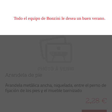
No dude en escribirnos, esperamos verle el 1er de sep
cuando volvamos a abrir.
Trier
Filtrer
Todo el equipo de Bonzini le desea un buen verano.
Arandela de pie
Arandela metálica ancha, niquelada, entre el perno de
fijación de los pies y el mueble barnizado
2,28 €