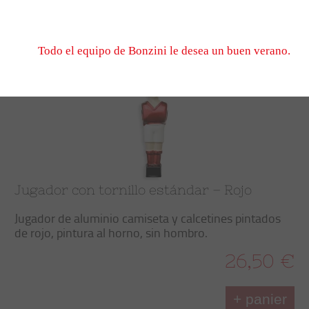
No dude en escribirnos, esperamos verle el 1er de sep
cuando volvamos a abrir.
Trier
Filtrer
Todo el equipo de Bonzini le desea un buen verano.
Jugador con tornillo estándar – Rojo
Jugador de aluminio camiseta y calcetines pintados
de rojo, pintura al horno, sin hombro.
26,50 €
+ panier