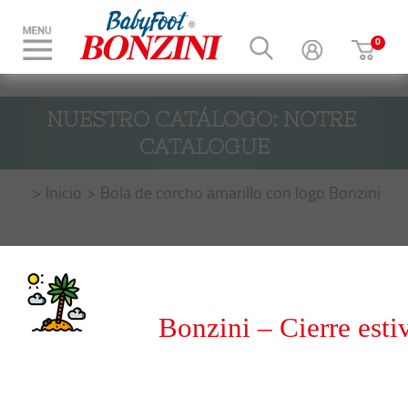
NUESTRO CATÁLOGO: NOTRE 
CATALOGUE
Inicio
Bola de corcho amarillo con logo Bonzini
Bonzini – Cierre esti
del 8 al 31 de agosto 20