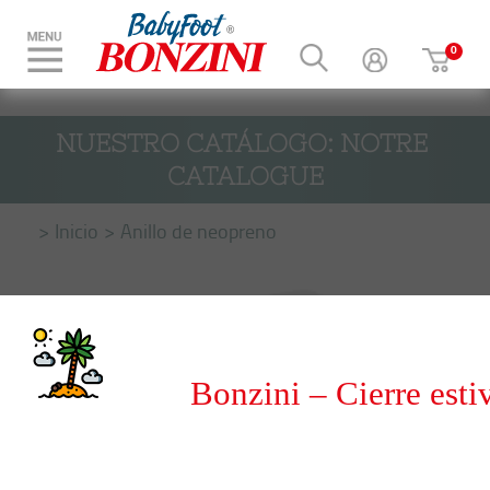
NUESTRO CATÁLOGO: NOTRE 
CATALOGUE
Inicio
Anillo de neopreno
Bonzini – Cierre esti
del 8 al 31 de agosto 20