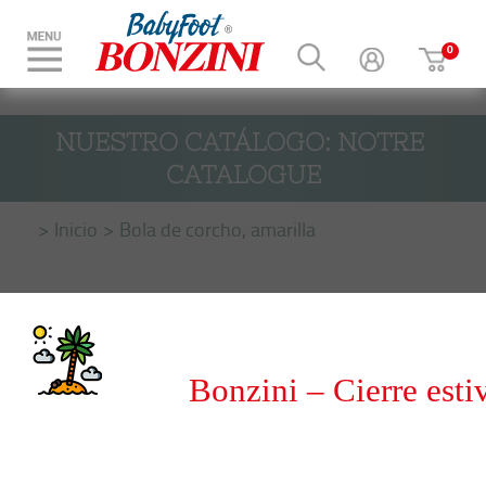
NUESTRO CATÁLOGO: NOTRE 
CATALOGUE
Inicio
Bola de corcho, amarilla
Bonzini – Cierre esti
del 8 al 31 de agosto 20