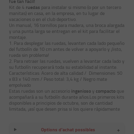
fue tan fácil!
ruedas
Kit de 4
para instalar si mismo (o por un tercero
manitas) en casa, en la empresa, en tu lugar de
vacaciones o en el club deportivo.
Un
manual
,
16 tornillos
para madera, una
broca
alargada
y una
punta
larga se entregan en el kit para facilitar el
montaje.
1. Para desplegar las ruedas, levanten cada lado pequeño
del futbolín de 10 cm antes de volver a apoyarlo y ¡listo,
rueda sin problema!
2. Para retraer las ruedas, vuelven a levantar cada lado y
su futbolín recuperará toda su estabilidad al instante.
Características: Acero de alta calidad / Dimensiones: 50
x 83 x 140 mm / Peso total: 3,4 kg / Negro mate
empolvado
ingenioso
compacto
Estas ruedas son un accesorio
y
que
acompañará a su futbolín durante años.Los primeros kits
disponibles a principios de octubre, son de cantidad
limitada, ¡así que desen prisa si los quiere rápidamente
+
Options d'achat possibles