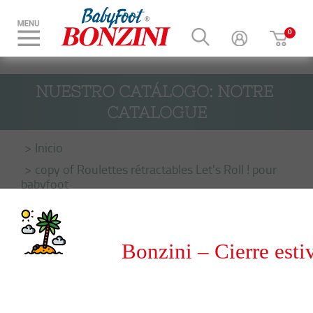
NUESTRO CATÁLOGO: NOTRE 
CATALOGUE
Inicio
copy of Roulettes rétractables Let's Roll ! pour
babyfoot
Bonzini – Cierre esti
del 8 al 31 de agosto 20