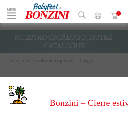
NUESTRO CATÁLOGO: NOTRE 
CATALOGUE
Inicio
Tornillo de izquierda – Largo
Bonzini – Cierre esti
del 8 al 31 de agosto 20