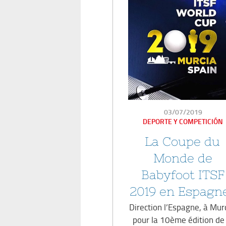
PUBLICADO
03/07/2019
EN
DEPORTE Y COMPETICIÓN
La Coupe du
Monde de
Babyfoot ITSF
2019 en Espagne
Direction l’Espagne, à Murc
pour la 10ème édition de 