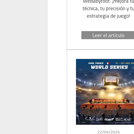
WeBabyfoot: ¡mejora t
técnica, tu precisión y t
estrategia de juego!
Leer el artículo
PUBLICADO
22/04/2024