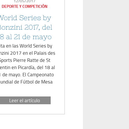
PUBLICADO
12/05/2017
EN
DEPORTE Y COMPETICIÓN
World Series by
Bonzini 2017, del
18 al 21 de mayo
ita en las World Series by
nzini 2017 en el Palais des
Sports Pierre Ratte de St
entin en Picardía, del 18 al
1 de mayo. El Campeonato
undial de Fútbol de Mesa
Leer el artículo