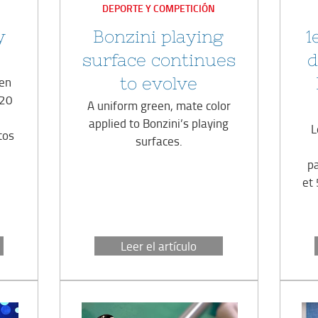
EN
DEPORTE Y COMPETICIÓN
y
Bonzini playing
1
surface continues
d
 en
to evolve
 20
A uniform green, mate color
applied to Bonzini’s playing
L
tos
surfaces.
pa
et
Leer el artículo