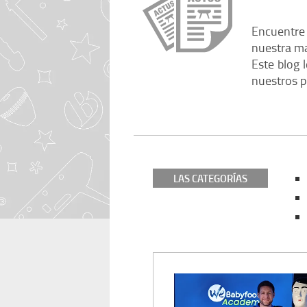
LA RED BONZINI
Babyfoot 2 barres
Voir tous nos babyf
Encuentre 
nuestra ma
NUESTRAS ASOCIACI
Este blog 
nuestros p
OPINIONES Y TESTIM
LAS CATEGORÍAS
RECRUTEMENT