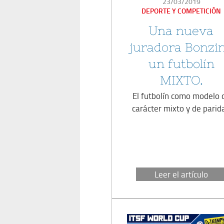
PUBLICADO
23/03/2019
EN
DEPORTE Y COMPETICIÓN
Una nueva
juradora Bonzin
un futbolín
MIXTO.
El futbolín como modelo 
carácter mixto y de parid
Leer el artículo