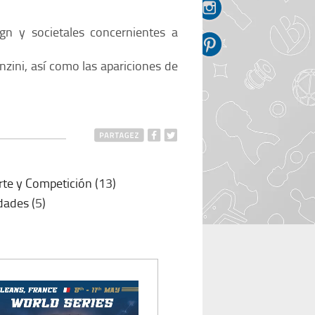
Magnets
essoires
Voir tous les produits dérivés
ign y societales concernientes a
INI
zini, así como las apariciones de
te y Competición
(13)
B90
dades
(5)