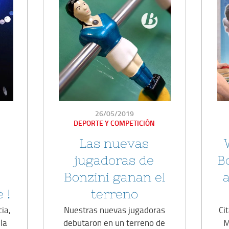
PUBLICADO
26/05/2019
EN
DEPORTE Y COMPETICIÓN
Las nuevas
jugadoras de
B
Bonzini ganan el
 !
terreno
ia,
Nuestras nuevas jugadoras
Ci
la
debutaron en un terreno de
M