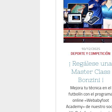
PUBLICADO
10/12/2025
EN
DEPORTE Y COMPETICIÓN
¡ Regálese una
Master Class
Bonzini !
Mejora tu técnica en el
futbolín con el program
online «Webabyfoot
Academy» de nuestro soc