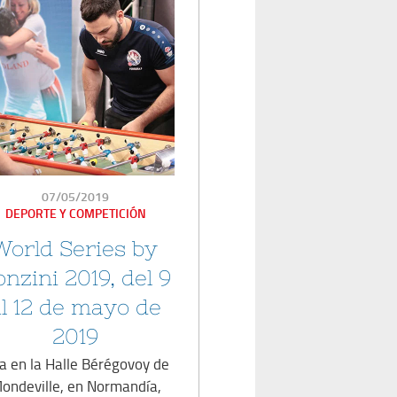
PUBLICADO
07/05/2019
EN
DEPORTE Y COMPETICIÓN
World Series by
onzini 2019, del 9
al 12 de mayo de
2019
ta en la Halle Bérégovoy de
ondeville, en Normandía,