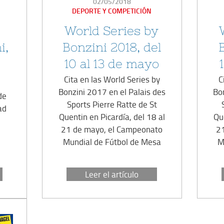
PUBLICADO
02/05/2018
EN
DEPORTE Y COMPETICIÓN
World Series by
i,
Bonzini 2018, del
10 al 13 de mayo
Cita en las World Series by
C
Bonzini 2017 en el Palais des
Bo
de
Sports Pierre Ratte de St
ad
Quentin en Picardía, del 18 al
Qu
21 de mayo, el Campeonato
2
Mundial de Fútbol de Mesa
M
Leer el artículo