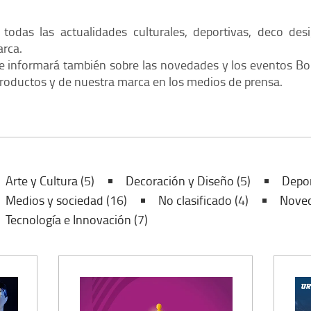
Pour le Stadium
Trofeos
COMPÉTITION
oots
Voir toutes nos pièces détachées
Voir tous nos acc
todas las actualidades culturales, deportivas, deco des
rca.
ONES
LAS EMPUÑADURAS BONZ
le informará también sobre las novedades y los eventos Bon
roductos y de nuestra marca en los medios de prensa.
ONIOS
EL MODELO CONECTADO
Arte y Cultura
(5)
Decoración y Diseño
(5)
Depor
AÑO DEL MODELO B60 Y 
Medios y sociedad
(16)
No clasificado
(4)
Nove
Tecnología e Innovación
(7)