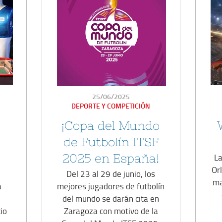
PUBLICADO
25/06/2025
EN
DEPORTE Y COMPETICIÓN
¡Copa del Mundo
de Futbolín ITSF
2025 en España!
La
Orl
Del 23 al 29 de junio, los
ma
a
mejores jugadores de futbolín
del mundo se darán cita en
io
Zaragoza con motivo de la