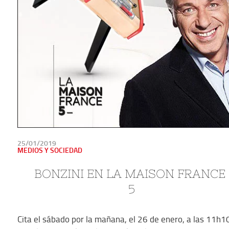
PUBLICADO
25/01/2019
EN
MEDIOS Y SOCIEDAD
BONZINI EN LA MAISON FRANCE 
5
Cita el sábado por la mañana, el 26 de enero, a las 11h1