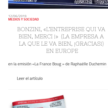
PUBLICADO
12/06/2019
EN
MEDIOS Y SOCIEDAD
BONZINI, «L’ENTREPRISE QUI VA 
BIEN, MERCI !»  (LA EMPRESA A 
LA QUE LE VA BIEN, ¡GRACIAS!) 
EN EUROPE
en la emisión «La France Boug » de Raphaëlle Duchemin
Leer el artículo