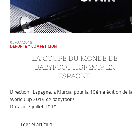
PUBLICADO
03/07/2019
EN
DEPORTE Y COMPETICIÓN
LA COUPE DU MONDE DE 
BABYFOOT ITSF 2019 EN 
ESPAGNE !
Direction l’Espagne, à Murcia, pour la 10ème édition de l
World Cup 2019 de babyfoot !
Du 2 au 7 juillet 2019
Leer el artículo