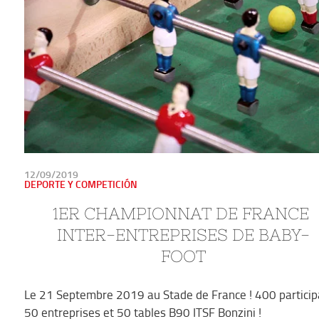
PUBLICADO
12/09/2019
EN
DEPORTE Y COMPETICIÓN
1ER CHAMPIONNAT DE FRANCE 
INTER-ENTREPRISES DE BABY-
FOOT
Le 21 Septembre 2019 au Stade de France ! 400 particip
50 entreprises et 50 tables B90 ITSF Bonzini !