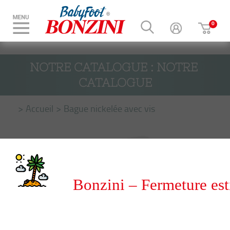
NOTRE CATALOGUE : NOTRE 
CATALOGUE
Accueil
Bague nickelée avec vis
Bonzini – Fermeture est
du 8 au 31 août 2026