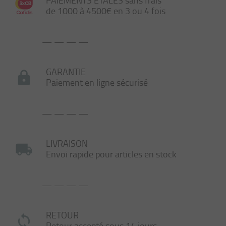
PAIEMENTS ÉTALÉS sans frais
de 1000 à 4500€ en 3 ou 4 fois
— — — —
GARANTIE
Paiement en ligne sécurisé
— — — —
LIVRAISON
Envoi rapide pour articles en stock
— — — —
RETOUR
Retour accepté sous 14 jours