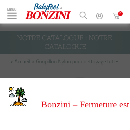
NOTRE CATALOGUE : NOTRE 
CATALOGUE
Accueil
Goupillon Nylon pour nettoyage tubes
Bonzini – Fermeture est
du 8 au 31 août 2026