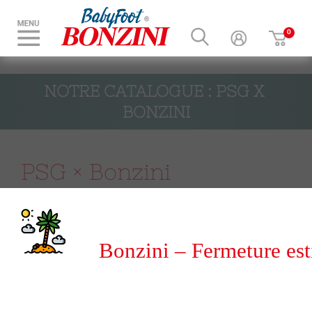
NOTRE CATALOGUE : PSG X 
BONZINI
PSG × Bonzini
Le Baby-foot à la Parisienne
Bonzini – Fermeture est
Quand le style parisien
rencontre la légende du baby-
du 8 au 31 août 2026
foot, ça donne une
collaboration qui respire le jeu,