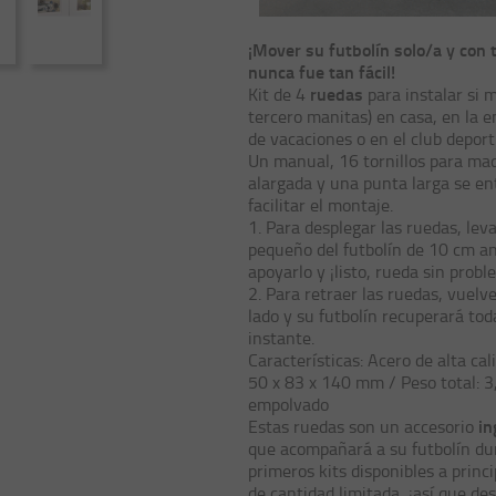
¡Mover su futbolín solo/a y con 
nunca fue tan fácil!
ruedas
Kit de 4
para instalar si 
tercero manitas) en casa, en la e
de vacaciones o en el club deport
Un
manual
,
16 tornillos
para mad
alargada
y una
punta
larga se en
facilitar el montaje.
1. Para desplegar las ruedas, lev
pequeño del futbolín de 10 cm an
apoyarlo y ¡listo, rueda sin probl
2. Para retraer las ruedas, vuelv
lado y su futbolín recuperará toda
instante.
Características: Acero de alta ca
50 x 83 x 140 mm / Peso total: 3
empolvado
in
Estas ruedas son un accesorio
que acompañará a su futbolín du
primeros kits disponibles a princ
de cantidad limitada, ¡así que des