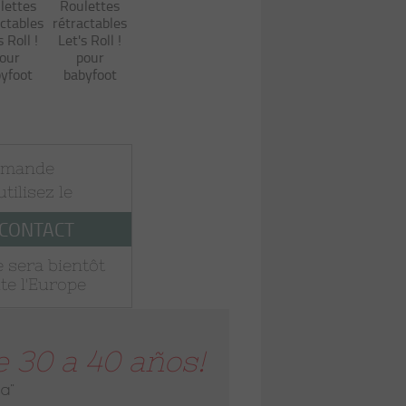
lettes
Roulettes
actables
rétractables
s Roll !
Let's Roll !
our
pour
yfoot
babyfoot
mmande
 utilisez le
 CONTACT
 sera bientôt
te l'Europe
 30 a 40 años!
a"