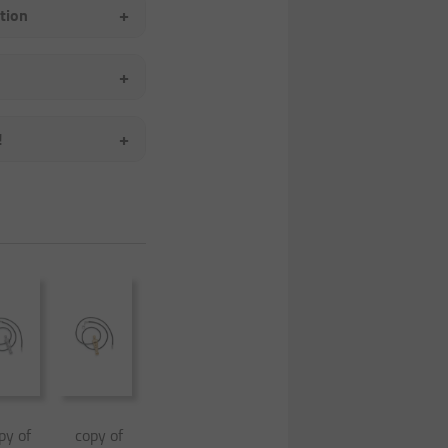
+
ation
+
+
!
py of
copy of