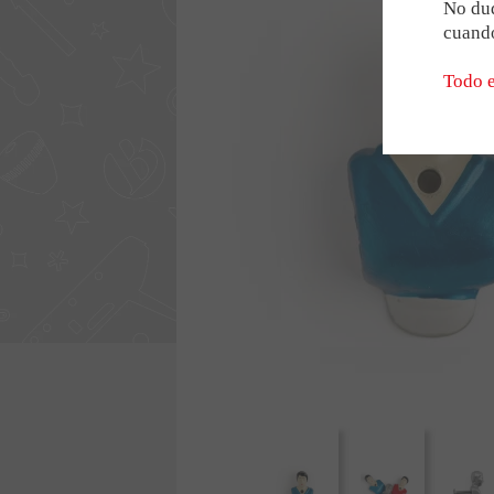
LA RED BONZINI
Modelos especiales 
No dud
cuando
Futbolín gigante
Futbolín 2 barras
Todo e
NUESTRAS ASOCIACI
OPINIONES Y TESTIM
RECRUTEMENT