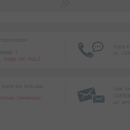
fabricación
Para 
eses !
al
+33
, haga clic AQUÍ
 para los artículos
Use lo
conta
iciones Generales
un ema