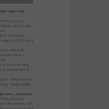
total seguridad
mismo (o por un
mpresa, en tu lugar
ivo.
era, una
broca
tregan en el kit para
anten cada lado
tes de volver a
ema!
en a levantar cada
 su estabilidad al
lidad / Dimensiones:
,4 kg / Negro mate
genioso
compacto
y
rante años.Los
ipios de octubre, son
en prisa si los quiere