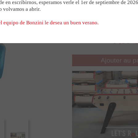
copy of Rou
de futbolín
Para el B90
Medallas
e en escribirnos, esperamos verle el 1er de septiembre de 202
COMPÉTITION
rétractables Let's
 volvamos a abrir.
Para el Stadium
Trofeos
babyfo
l equipo de Bonzini le desea un buen verano.
ONES
LAS EMPUÑADURAS BONZ
17,00 
ONIOS
EL MODELO CONECTADO
Ajouter au p
AÑO DEL MODELO B60 Y 