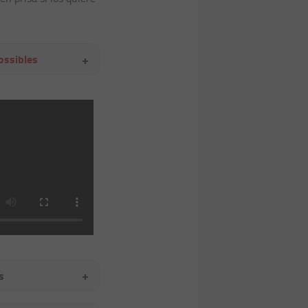
+
ossibles
+
s