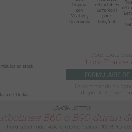
Rou
Original
rétractables
rétr
con
Let's Roll !
Let'
Mixitad y
pour
p
Diversidad
babyfoot
bab
Pour toute co
hors France
,
rtículos en stock
FORMULAIRE DE
La commande en ligne
disponible pour tou
lazo de 14 días
¿SABÍA USTED?
utbolines B60 o B90 duran de
Para saber más, visite la rúbrica
"calidad 100% frances