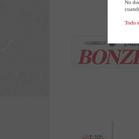
LA RED BONZINI
Modelos especiales 
No dud
cuando
Futbolín gigante
Futbolín 2 barras
Todo e
NUESTRAS ASOCIACI
OPINIONES Y TESTIM
RECRUTEMENT