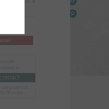
Bonzini (31 x
Bolsa de tela
6
Imanes
Briquettes
INI
anier
mmande
B90
 utilisez le
 CONTACT
 sera bientôt
te l'Europe