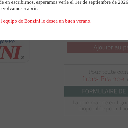
Pegatina futbolín 
de futbolín
Para el B90
Medallas
e en escribirnos, esperamos verle el 1er de septiembre de 202
COMPÉTITION
10 cm)
 volvamos a abrir.
Para el Stadium
Trofeos
l equipo de Bonzini le desea un buen verano.
ONES
LAS EMPUÑADURAS BONZ
9,48 €
Ajouter au p
ONIOS
EL MODELO CONECTADO
Pour toute co
AÑO DEL MODELO B60 Y 
hors France
,
FORMULAIRE DE
La commande en ligne
disponible pour tou