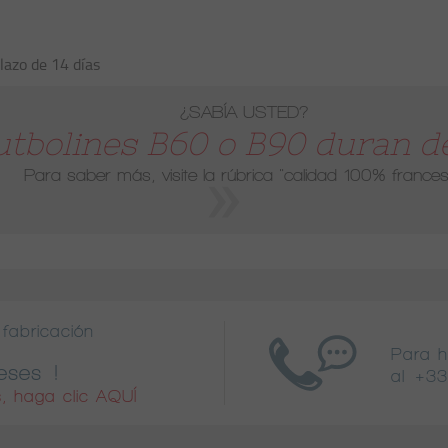
lazo de 14 días
¿SABÍA USTED?
utbolines B60 o B90 duran de
Para saber más, visite la rúbrica
"calidad 100% frances
fabricación
Para 
eses !
al
+33
, haga clic AQUÍ