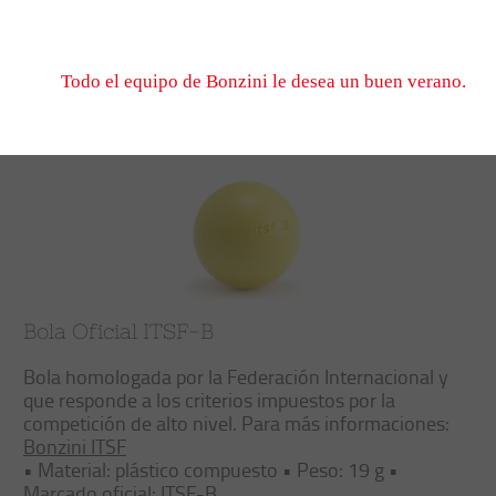
No dude en escribirnos, esperamos verle el 1er de sep
cuando volvamos a abrir.
Trier
Filtrer
Todo el equipo de Bonzini le desea un buen verano.
Bola Oficial ITSF-B
Bola homologada por la Federación Internacional y
que responde a los criterios impuestos por la
competición de alto nivel. Para más informaciones:
Bonzini ITSF
• Material: plástico compuesto • Peso: 19 g •
Marcado oficial: ITSF-B