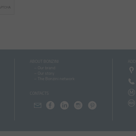
ABOUT BONZINI
ADD
–
Our brand
–
Our story
–
The Bonzini network
CONTACTS