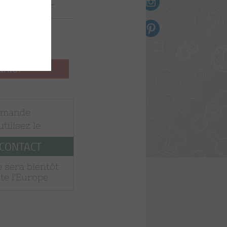
ll B60 set
n toile
ts
6
ttes
ES
anier
EL
mmande
 utilisez le
B90
 CONTACT
 sera bientôt
te l'Europe