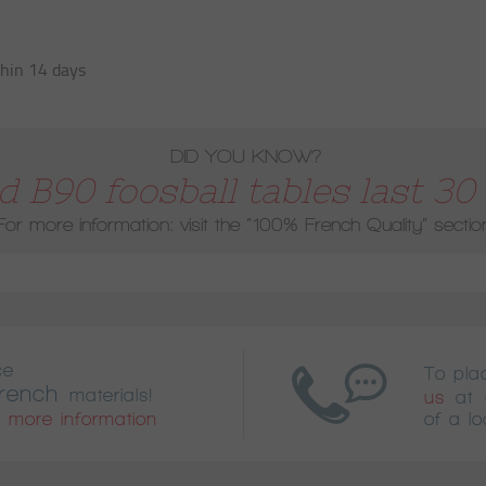
hin 14 days
DID YOU KNOW?
 B90 foosball tables last 30 
For more information: visit the
“100% French Quality”
sectio
ce
To pl
rench
materials!
us
at
 more information
of a lo