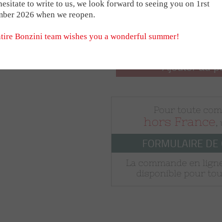
Table legs - Fu
I NETWORK
s Babyfoot
For the B90
Medals
Sacs e
hesitate to write to us, we look forward to seeing you on 1rst
TABLE
mber 2026 when we reopen.
t
For the Stadium
Trophies
Magne
€314.1
rres
Brique
tire Bonzini team wishes you a wonderful summer!
RSHIPS
BONZINI HANDL
Ajouter au p
THE SMART MOD
Pour toute co
hors France
,
VINTAGE B60 & 
FORMULAIRE DE
La commande en ligne
disponible pour tou