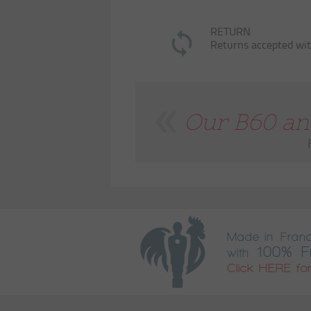
RETURN
Returns accepted wit
Our B60 and
Made in Fran
100% F
with
Click HERE for